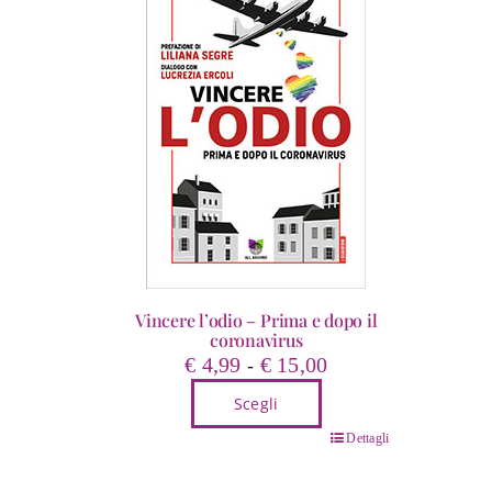
Vincere l’odio – Prima e dopo il
coronavirus
Fascia
€
4,99
€
15,00
-
di
Scegli
prezzo:
da
Questo
Dettagli
€ 4,99
prodotto
a
ha