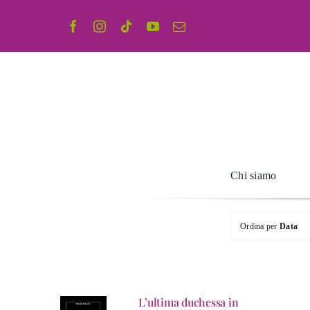
Salta
al
contenuto
Chi siamo
Ordina per
Data
L’ultima duchessa in