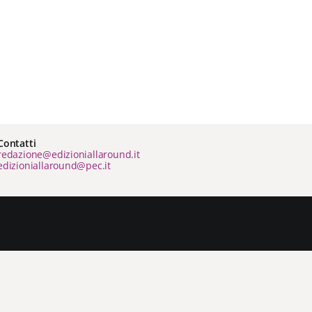
Contatti
redazione@edizioniallaround.it
edizioniallaround@pec.it