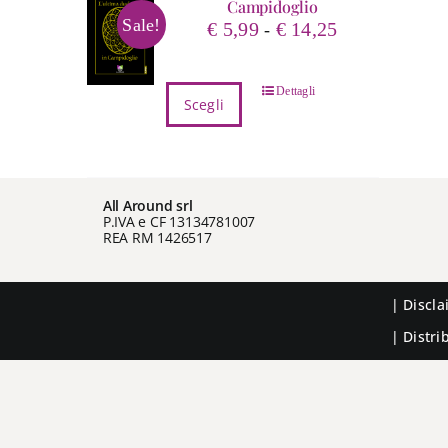
Campidoglio
Sale!
Fascia
€
5,99
€
14,25
-
di
prezzo:
Questo
Dettagli
da
Scegli
prodotto
€ 5,99
ha
a
più
€ 14,25
varianti.
All Around srl
Le
P.IVA e CF 13134781007
opzioni
REA RM 1426517
possono
essere
scelte
|
Discl
nella
| Distr
pagina
del
prodotto