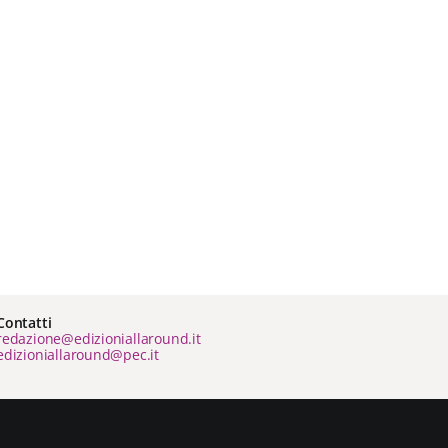
Contatti
redazione@edizioniallaround.it
edizioniallaround@pec.it