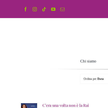
Salta
al
contenuto
Chi siamo
Ordina per
Data
C’era una volta non è la Rai