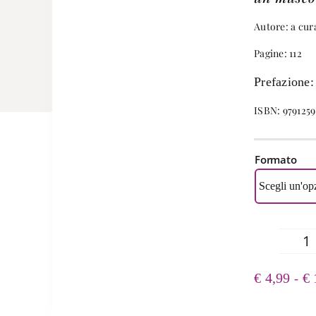
Autore: a cur
Pagine: 112
Prefazione:
ISBN: 979125
Formato
A
qu
€
4,99
€
-