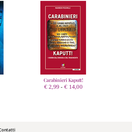
Carabinieri Kaputt!
Fascia
€
2,99
€
14,00
-
rezzo
di
ttuale
prezzo:
:
da
 19,00.
€ 2,99
a
€ 14,00
Contatti