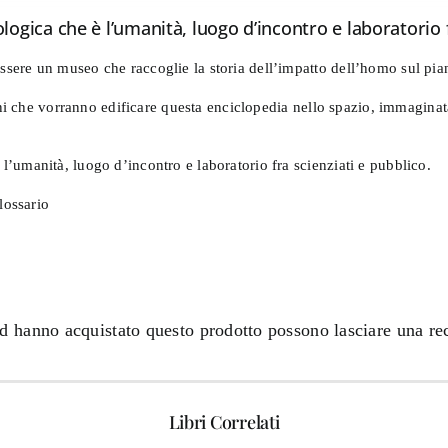
da
gica che è l’umanità, luogo d’incontro e laboratorio f
€ 4,99
a
sere un museo che raccoglie la storia dell’impatto dell’homo sul pian
€ 15,00
ioni che vorranno edificare questa enciclopedia nello spazio, immagin
’umanità, luogo d’incontro e laboratorio fra scienziati e pubblico.
lossario
ed hanno acquistato questo prodotto possono lasciare una re
Libri Correlati