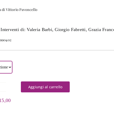
a di Vittorio Pavoncello
 Interventi di: Valeria Barbi, Giorgio Fabretti, Grazia Fran
9990402
Aggiungi al carrello
ntropocene
antità
Fascia
15,00
di
prezzo: