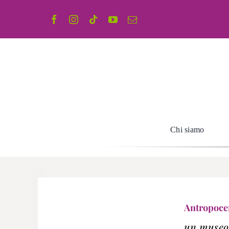
Salta
al
contenuto
Chi siamo
Antropoce
un museo