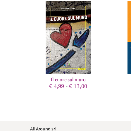
Il cuore sul muro
Fascia
€
4,99
€
13,00
-
di
prezzo:
da
€ 4,99
a
€ 13,00
All Around srl