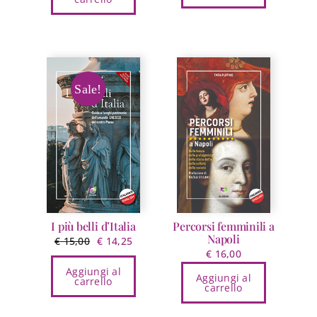
Sale!
I più belli d’Italia
Percorsi femminili a
Napoli
Il
Il
€
15,00
€
14,25
€
16,00
prezzo
prezzo
Aggiungi al
originale
attuale
Aggiungi al
carrello
carrello
era:
è:
€ 15,00.
€ 14,25.