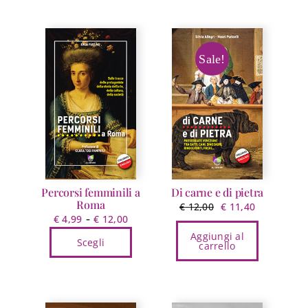
Sale!
Percorsi femminili a
Di carne e di pietra
Roma
Il
Il
€
12,00
€
11,40
Fascia
-
€
4,99
€
12,00
prezzo
prezzo
di
Aggiungi al
originale
attuale
Scegli
carrello
prezzo:
era:
è:
Questo
da
€ 12,00.
€ 11,40.
prodotto
€ 4,99
ha
a