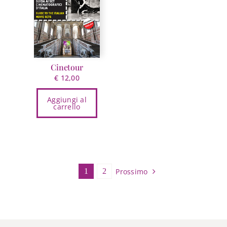
Cinetour
€
12,00
Aggiungi al
carrello
Prossimo
1
2