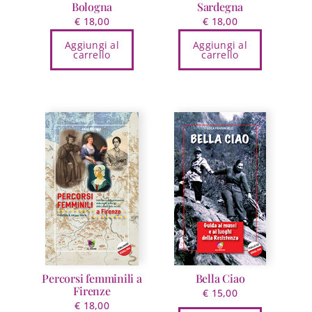
Bologna
Sardegna
€
18,00
€
18,00
Aggiungi al
Aggiungi al
carrello
carrello
Percorsi femminili a
Bella Ciao
Firenze
€
15,00
€
18,00