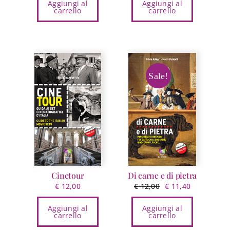
Aggiungi al
Aggiungi al
carrello
carrello
Sale!
Cinetour
Di carne e di pietra
Il
Il
€
12,00
€
12,00
€
11,40
prezzo
prezzo
Aggiungi al
Aggiungi al
originale
attuale
carrello
carrello
era:
è: