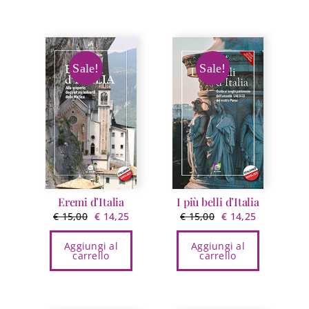
€ 12,00.
€ 11,40.
Sale!
Sale!
Eremi d’Italia
I più belli d’Italia
Il
Il
Il
Il
€
15,00
€
14,25
€
15,00
€
14,25
prezzo
prezzo
prezzo
prezzo
Aggiungi al
Aggiungi al
originale
attuale
originale
attuale
carrello
carrello
era:
è:
era:
è:
€ 15,00.
€ 14,25.
€ 15,00.
€ 14,25.