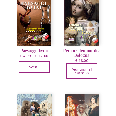
Paesaggi divini
Percorsi femminili a
Bologna
Fascia
-
€
4,99
€
12,00
€
18,00
di
Scegli
prezzo:
Aggiungi al
carrello
da
Questo
€ 4,99
prodotto
a
ha
€ 12,00
più
varianti.
Le
opzioni