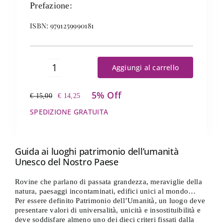
Prefazione:
ISBN: 9791259990181
Aggiungi al carrello
I
più
5% Off
belli
€
15,00
€
14,25
Il
Il
d'Italia
prezzo
prezzo
SPEDIZIONE GRATUITA
quantità
originale
attuale
era:
è:
€ 15,00.
€ 14,25.
Guida ai luoghi patrimonio dell’umanità
Unesco del Nostro Paese
Rovine che parlano di passata grandezza, meraviglie della
natura, paesaggi incontaminati, edifici unici al mondo…
Per essere definito Patrimonio dell’Umanità, un luogo deve
presentare valori di universalità, unicità e insostituibilità e
deve soddisfare almeno uno dei dieci criteri fissati dalla