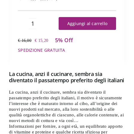
Aggiungi al carrello
Cum
grano
5% Off
salis
€
16,00
€
15,20
Il
Il
quantità
prezzo
prezzo
SPEDIZIONE GRATUITA
originale
attuale
era:
è:
€ 16,00.
€ 15,20.
La cucina, anzi il cucinare, sembra sia
diventato il passatempo preferito degli italiani
La cucina, anzi il cucinare, sembra sia diventato il
passatempo preferito degli italiani, il motivo è sicuramente
l’interesse che è maturato intorno al cibo, all’origine dei
nuovi prodotti sul mercato, alla loro sostenibilità o alle
qualità organolettiche di ciascuno, alle calorie contenute, ai
nuovi metodi di cottura e via così…
Informazioni per fornire, a ogni età, un equilibrato apporto
di vitamine e proteine e qualche ricetta sfiziosa per