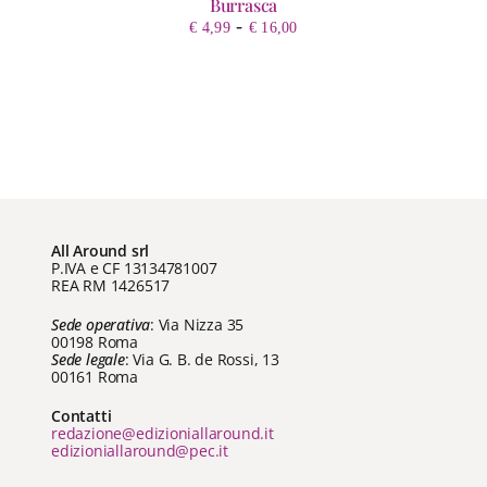
Burrasca
Fascia
-
€
4,99
€
16,00
di
prezzo:
da
€ 4,99
a
€ 16,00
All Around srl
P.IVA e CF 13134781007
REA RM 1426517
Sede operativa
: Via Nizza 35
00198 Roma
Sede legale
: Via G. B. de Rossi, 13
00161 Roma
Contatti
redazione@edizioniallaround.it
edizioniallaround@pec.it