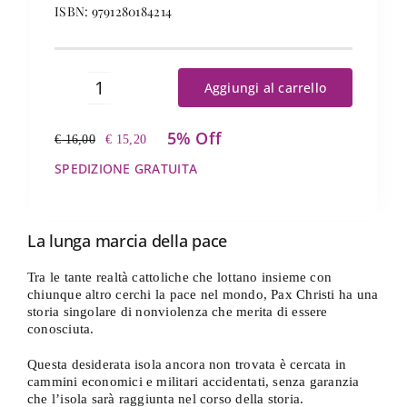
ISBN: 9791280184214
Aggiungi al carrello
Da
Pinocchio
5% Off
a
€
16,00
€
15,20
Il
Il
Pax
prezzo
prezzo
SPEDIZIONE GRATUITA
Christi
originale
attuale
quantità
era:
è:
€ 16,00.
€ 15,20.
La lunga marcia della pace
Tra le tante realtà cattoliche che lottano insieme con
chiunque altro cerchi la pace nel mondo, Pax Christi ha una
storia singolare di nonviolenza che merita di essere
conosciuta.
Questa desiderata isola ancora non trovata è cercata in
cammini economici e militari accidentati, senza garanzia
che l’isola sarà raggiunta nel corso della storia.