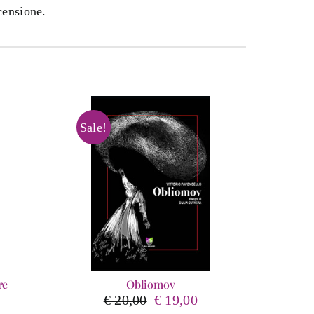
censione.
Sale!
re
Obliomov
ascia
Il
Il
€
20,00
€
19,00