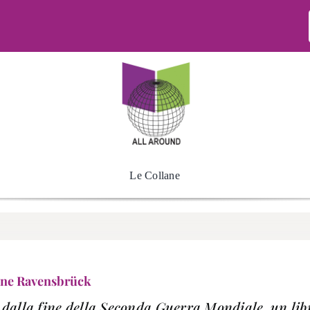
Le Collane
one Ravensbrück
 dalla fine della Seconda Guerra Mondiale, un lib