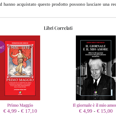
ed hanno acquistato questo prodotto possono lasciare una re
Libri Correlati
e!
Primo Maggio
Il giornale è il mio amo
Fascia
F
€
4,99
€
17,10
€
4,99
€
15,00
-
-