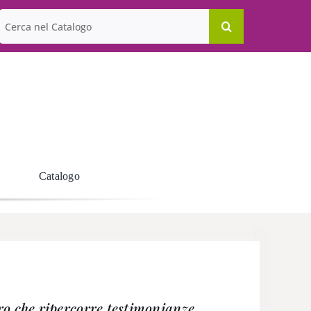
Cerca
per:
Catalogo
ro che ripercorre testimonianze,