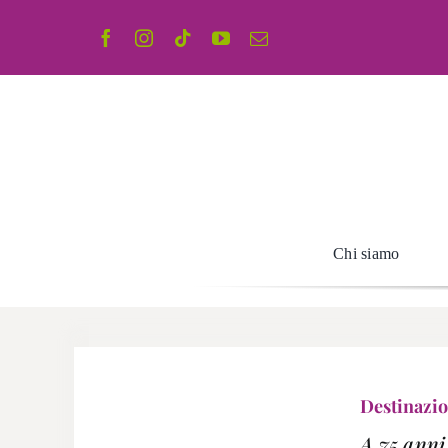
Salta
al
contenuto
Chi siamo
Destinazi
A 75 anni