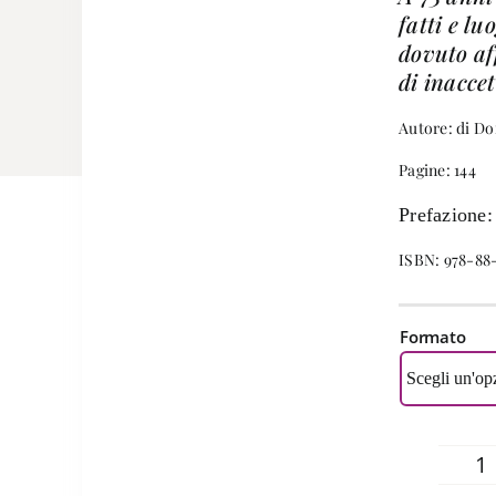
fatti e l
dovuto af
di inaccet
Autore: di Do
Pagine: 144
Prefazione:
ISBN: 978-88
Formato
D