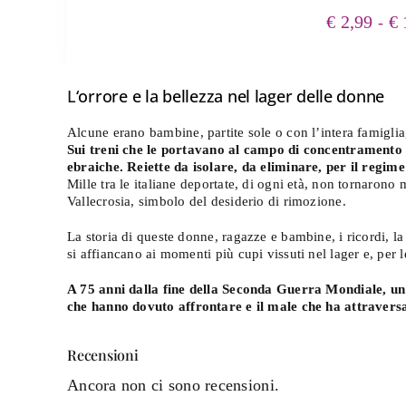
R
€
2,99
€
-
qu
L
‘orrore e la bellezza nel lager delle donne
Alcune erano bambine, partite sole o con l’intera famiglia
Sui treni che le portavano al campo di concentramento di
ebraiche. Reiette da isolare, da eliminare, per il regime
Mille tra le italiane deportate, di ogni età, non tornarono
Vallecrosia, simbolo del desiderio di rimozione.
La storia di queste donne, ragazze e bambine, i ricordi, la
si affiancano ai momenti più cupi vissuti nel lager e, per le
A 75 anni dalla fine della Seconda Guerra Mondiale, un 
che hanno dovuto affrontare e il male che ha attraversa
Recensioni
Ancora non ci sono recensioni.