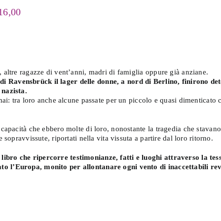
avensbrück
Fascia
16,00
antità
di
prezzo:
da
€ 2,99
a
, altre ragazze di vent’anni, madri di famiglia oppure già anziane.
€ 16,00
 Ravensbrück il lager delle donne, a nord di Berlino, finirono dete
 nazista.
 mai: tra loro anche alcune passate per un piccolo e quasi dimenticato
 capacità che ebbero molte di loro, nonostante la tragedia che stavano 
 sopravvissute, riportati nella vita vissuta a partire dal loro ritorno.
libro che ripercorre testimonianze, fatti e luoghi attraverso la te
to l’Europa, monito per allontanare ogni vento di inaccettabili re