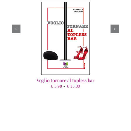
Voglio tornare al topless bar
Fascia
-
€
5,99
€
15,00
di
prezzo:
da
€ 5,99
a
€ 15,00