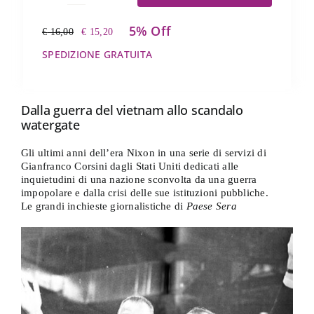
grande
5% Off
crisi
€
16,00
€
15,20
Il
Il
americana
prezzo
prezzo
SPEDIZIONE GRATUITA
quantità
originale
attuale
era:
è:
€ 16,00.
€ 15,20.
Dalla guerra del vietnam allo scandalo
watergate
Gli ultimi anni dell’era Nixon in una serie di servizi di
Gianfranco Corsini dagli Stati Uniti dedicati alle
inquietudini di una nazione sconvolta da una guerra
impopolare e dalla crisi delle sue istituzioni pubbliche.
Le grandi inchieste giornalistiche di
Paese Sera