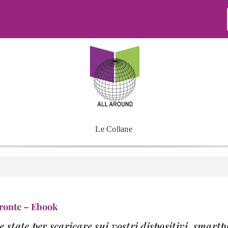
Le Collane
 fronte – Ebook
e state per scaricare sui vostri dispositivi, smar