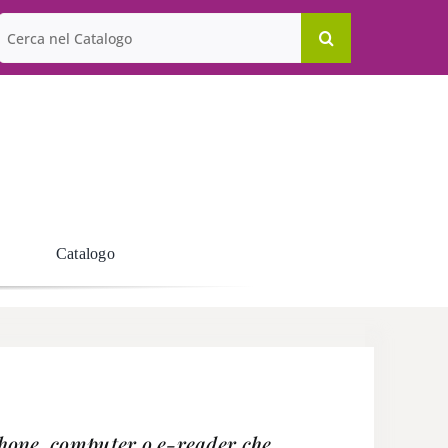
Cerca
per:
Catalogo
tphone, computer o e-reader che