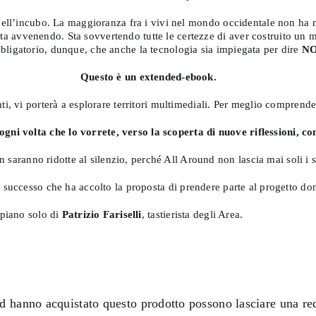
ta nell’incubo. La maggioranza fra i vivi nel mondo occidentale non 
ta avvenendo. Sta sovvertendo tutte le certezze di aver costruito u
bligatorio, dunque, che anche la tecnologia sia impiegata per dire
N
Questo è un extended-ebook.
ti, vi porterà a esplorare territori multimediali. Per meglio comprender
gni volta che lo vorrete,
verso la scoperta di nuove riflessioni,
con
ranno ridotte al silenzio, perché All Around non lascia mai soli i su
 di successo che ha accolto la proposta di prendere parte al progetto d
 piano solo di
Patrizio Fariselli
, tastierista degli Area.
ed hanno acquistato questo prodotto possono lasciare una re