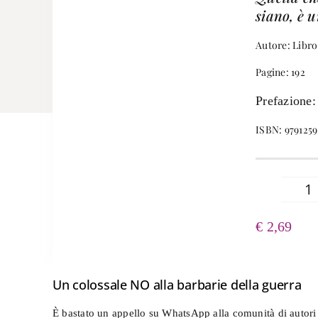
siano, è 
Autore: Libro
Pagine: 192
Prefazione:
ISBN: 979125
Le
al
€
2,69
fr
-
E
qu
Un colossale NO alla barbarie della guerra
È bastato un appello su WhatsApp alla comunità di autori e