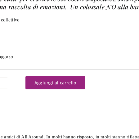
una raccolta di emozioni. Un colossale NO alla ba
 collettivo
9990150
Aggiungi al carrello
ttere
onte
book
antità
 amici di All Around. In molti hanno risposto, in molti stanno riflett