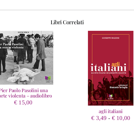
Libri Correlati
Pier Paolo Pasolini una
rte violenta – audiolibro
€
15,00
agli italiani
F
€
3,49
€
10,00
-
d
p