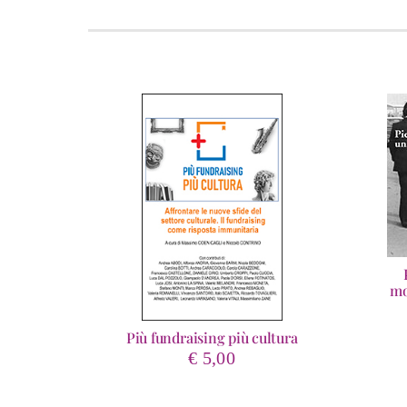
mo
Più fundraising più cultura
€
5,00