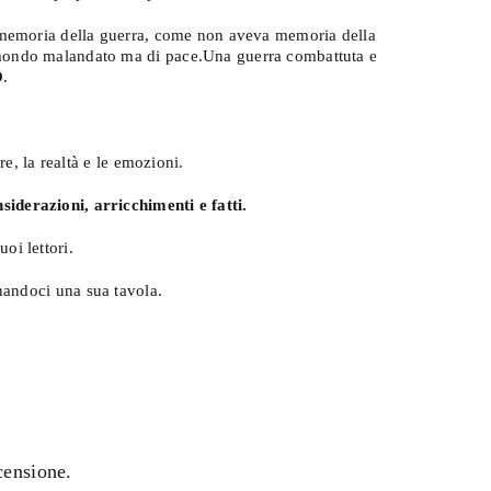
ha memoria della guerra, come non aveva memoria della
n mondo malandato ma di pace.Una guerra combattuta e
O
.
e, la realtà e le emozioni.
siderazioni, arricchimenti e fatti.
oi lettori.
onandoci una sua tavola.
censione.