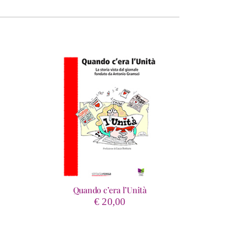
Quando c’era l’Unità
ascia
€
20,00
i
rezzo: