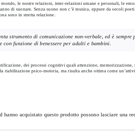
 mondo, le nostre relazioni, inter-relazioni umane e personali, le emo
ranno di suonare. Senza suono non c’è musica, eppure da secoli poeti
na sono in stretta relazione.
enta strumento di comunicazione non-verbale, ed è sempre più
te con funzione di benessere per adulti e bambini.
tificazione, dei processi cognitivi quali attenzione, memorizzazione, 
 alla riabilitazione psico-motoria, ma risulta anche ottima come un’atti
ed hanno acquistato questo prodotto possono lasciare una re