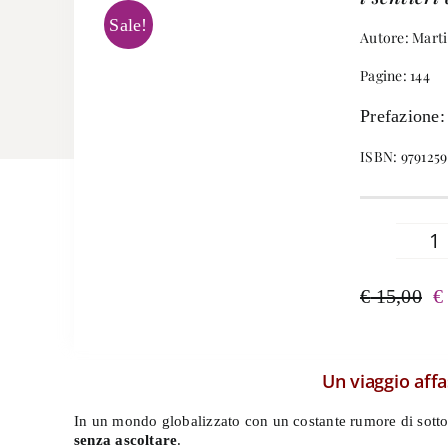
Sale!
Autore: Marti
Pagine: 144
Prefazione:
ISBN: 979125
O
de
€
15,00
€
qu
Il
Il
prezzo
prezzo
originale
attuale
era:
è:
Un viaggio affa
€ 15,00.
€ 14,25.
In un mondo globalizzato con un costante rumore di sottof
senza ascoltare
.