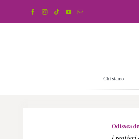
Salta
al
contenuto
Chi siamo
Odissea de
i sentier