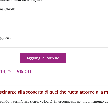
na Chiolle
9990884
Aggiungi al carrello
dissea
ll'ascolto
5% Off
14,25
antità
scinante alla scoperta di quel che ruota attorno alla 
ondo, iperinformazione, velocità, interconnessione, inquinamento acu