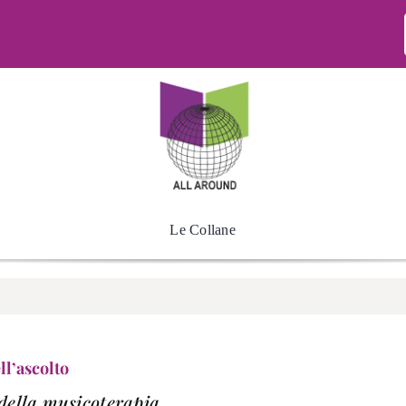
Le Collane
ll’ascolto
i della musicoterapia