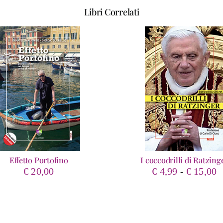
Libri Correlati
Effetto Portofino
I coccodrilli di Ratzing
F
€
20,00
€
4,99
€
15,00
-
d
p
d
€