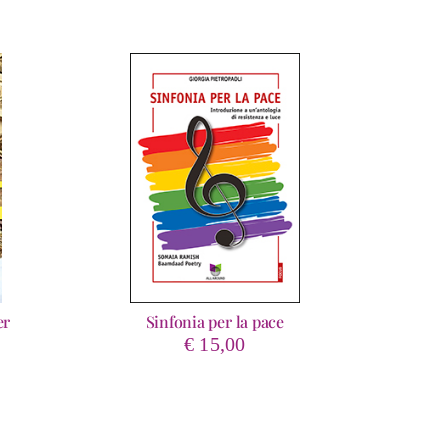
er
Sinfonia per la pace
ascia
€
15,00
i
rezzo:
a
 4,99