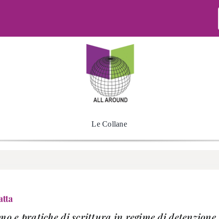
Le Collane
tta
mo e pratiche di scrittura in regime di detenzione