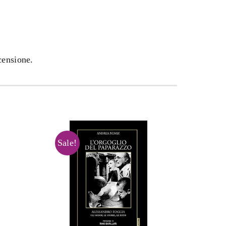
censione.
Sale!