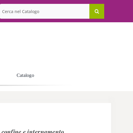
Cerca
per:
Catalogo
, confine e internamento