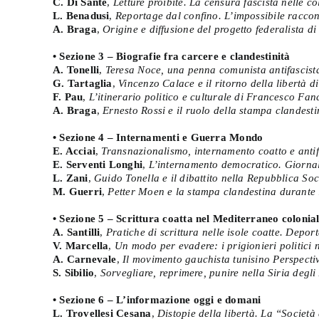
C. Di Sante
,
Letture proibite. La censura fascista nelle co
L. Benadusi
,
Reportage dal confino. L’impossibile raccont
A. Braga
,
Origine e diffusione del progetto federalista d
• Sezione 3 – Biografie fra carcere e clandestinità
A. Tonelli
,
Teresa Noce, una penna comunista antifascista
G. Tartaglia
,
Vincenzo Calace e il ritorno della libertà d
F. Pau
,
L’itinerario politico e culturale di Francesco Fan
A. Braga
,
Ernesto Rossi e il ruolo della stampa clandest
• Sezione 4 – Internamenti e Guerra Mondo
E. Acciai
,
Transnazionalismo, internamento coatto e antif
E. Serventi Longhi
,
L’internamento democratico. Giornali
L. Zani
,
Guido Tonella e il dibattito nella Repubblica Soci
M. Guerri
,
Petter Moen e la stampa clandestina durante 
• Sezione 5 – Scrittura coatta nel Mediterraneo colonial
A. Santilli
,
Pratiche di scrittura nelle isole coatte. Deport
V. Marcella
,
Un modo per evadere: i prigionieri politici 
A. Carnevale
,
Il movimento gauchista tunisino Perspecti
S. Sibilio
,
Sorvegliare, reprimere, punire nella Siria degli 
• Sezione 6 – L’informazione oggi e domani
L. Trovellesi Cesana
,
Distopie della libertà. La “Società 