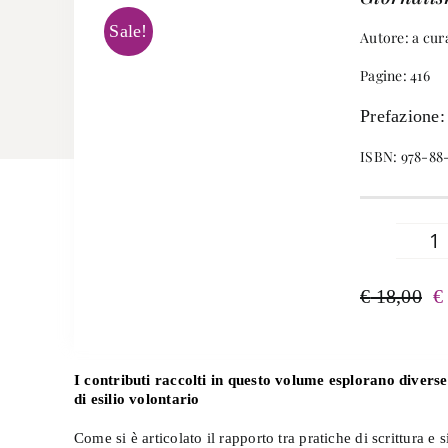
Sale!
Autore: a cur
Pagine: 416
Prefazione:
ISBN: 978-88
S
co
€
18,00
€
qu
Il
Il
prezzo
prezzo
originale
attuale
era:
è:
I contributi raccolti in questo volume esplorano diverse 
€ 18,00.
€ 17,10.
di esilio volontario
Come si è articolato il rapporto tra pratiche di scrittura