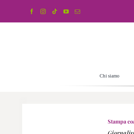
Salta
al
contenuto
Chi siamo
Stampa coa
Giornalis