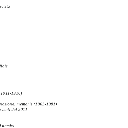
scista
diale
e (1911-1916)
aginazione, memorie (1963-1981)
 eventi del 2011
i nemici