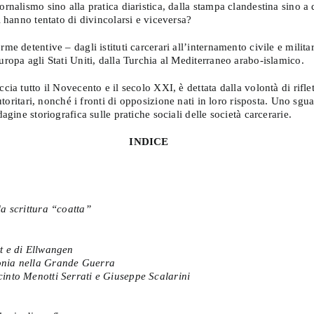
ornalismo sino alla pratica diaristica, dalla stampa clandestina sino a 
i hanno tentato di divincolarsi e viceversa?
me detentive – dagli istituti carcerari all’internamento civile e militar
uropa agli Stati Uniti, dalla Turchia al Mediterraneo arabo-islamico.
cia tutto il Novecento e il secolo XXI, è dettata dalla volontà di rifle
e autoritari, nonché i fronti di opposizione nati in loro risposta. Uno 
agine storiografica sulle pratiche sociali delle società carcerarie.
INDICE
a scrittura “coatta”
tt e di Ellwangen
ionia nella Grande Guerra
cinto Menotti Serrati e Giuseppe Scalarini