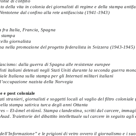
lonie di confino
o della vita in colonia dei giornalisti di regime e della stampa antifa
i Ventotene dal confino alla rete antifascista (1941-1943)
 fra Italia, Francia, Spagna
i stampa
cello giornalista
ina nella promozione del progetto federalista in Svizzera (1943-1945)
ascismo: dalla guerra di Spagna alle resistenze europee
sti italiani detenuti negli Stati Uniti durante la seconda guerra mon
ale Italiana sulla stampa per gli Internati militari italiani
l’occupazione nazista della Norvegia
e e post coloniale
ati stranieri, giornalisti e soggetti locali al vaglio del filtro colonial
nella stampa satirica turca degli anni Ottanta
ves – El-āmel et-tūnsī. Stampa clandestina, scritti dal carcere, imm
Asad. Traiettorie del dibattito intellettuale sul carcere in seguito agli
dell’Informazione” e le prigioni di vetro ovvero il giornalismo e i suo