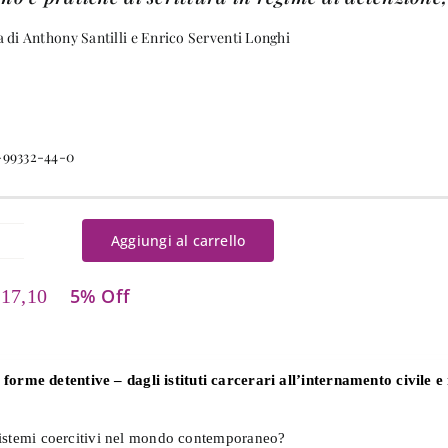
a di Anthony Santilli e Enrico Serventi Longhi
-99332-44-0
Aggiungi al carrello
tampa
atta
5% Off
17,10
antità
forme detentive – dagli istituti carcerari all’internamento civile e 
 e sistemi coercitivi nel mondo contemporaneo?