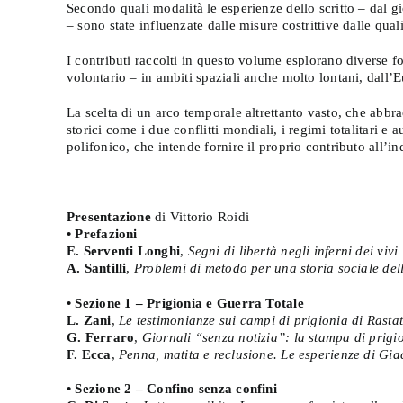
Secondo quali modalità le esperienze dello scritto – dal gi
– sono state influenzate dalle misure costrittive dalle qual
I contributi raccolti in questo volume esplorano diverse for
volontario – in ambiti spaziali anche molto lontani, dall’E
La scelta di un arco temporale altrettanto vasto, che abbrac
storici come i due conflitti mondiali, i regimi totalitari 
polifonico, che intende fornire il proprio contributo all’ind
Presentazione
di Vittorio Roidi
• Prefazioni
E. Serventi Longhi
,
Segni di libertà negli inferni dei vivi
A. Santilli
,
Problemi di metodo per una storia sociale dell
• Sezione 1 – Prigionia e Guerra Totale
L. Zani
,
Le testimonianze sui campi di prigionia di Rasta
G. Ferraro
,
Giornali “senza notizia”: la stampa di prig
F. Ecca
,
Penna, matita e reclusione. Le esperienze di Gia
• Sezione 2 – Confino senza confini