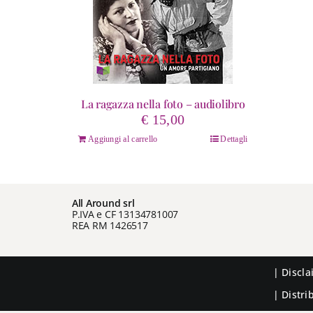
La ragazza nella foto – audiolibro
€
15,00
Aggiungi al carrello
Dettagli
All Around srl
P.IVA e CF 13134781007
REA RM 1426517
|
Discl
| Distr