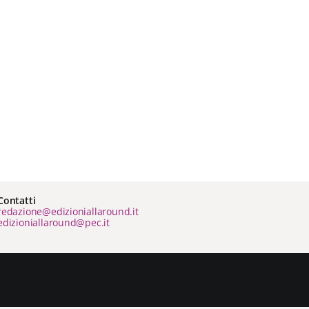
Contatti
redazione@edizioniallaround.it
edizioniallaround@pec.it