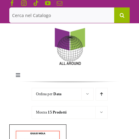
Salta
al
Cerca
contenuto
per:
Toggle
Navigation
Chi siamo
Ordina per
Data
Le Collane
Mostra
15 Prodotti
Catalogo