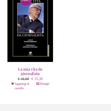
La mia vita da
giornalista
Il
Il
€
16,00
€
15,20
prezzo
prezzo
Aggiungi al
Dettagli
carrello
originale
attuale
era:
è:
€ 16,00.
€ 15,20.