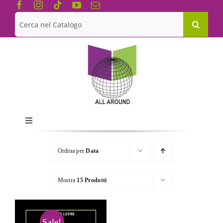
Salta
al
Cerca
contenuto
per:
Toggle
Navigation
Chi siamo
Ordina per
Data
Le Collane
Mostra
15 Prodotti
Catalogo
Sale!