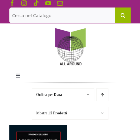
Salta
al
Cerca
contenuto
per:
Toggle
Navigation
Chi siamo
Ordina per
Data
Le Collane
Mostra
15 Prodotti
Catalogo