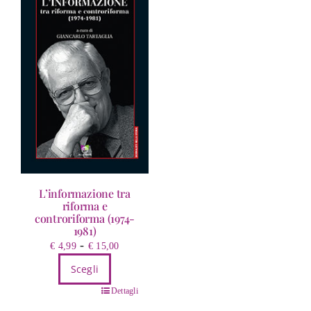
L’informazione tra
riforma e
controriforma (1974-
1981)
Fascia
-
€
4,99
€
15,00
di
Scegli
prezzo:
Questo
da
Dettagli
prodotto
€ 4,99