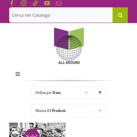
Salta
al
Cerca
contenuto
per:
Toggle
Navigation
Chi siamo
Ordina per
Data
Le Collane
Mostra
15 Prodotti
Catalogo
Sale!