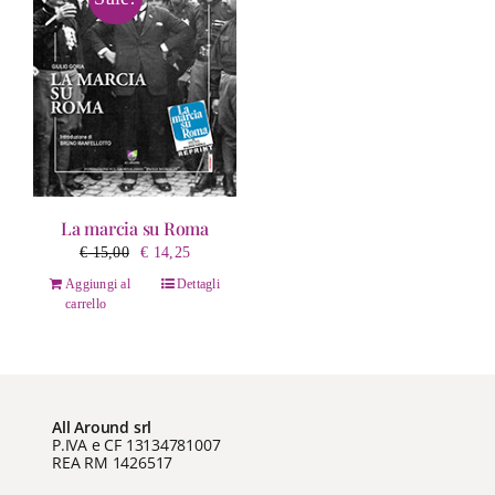
La marcia su Roma
Il
Il
€
15,00
€
14,25
prezzo
prezzo
Aggiungi al
Dettagli
originale
attuale
carrello
era:
è:
€ 15,00.
€ 14,25.
All Around srl
P.IVA e CF 13134781007
REA RM 1426517