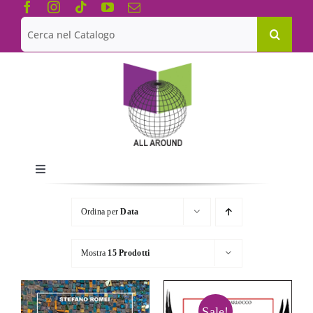
Salta
al
Cerca
contenuto
per:
Toggle
Navigation
Chi siamo
Ordina per
Data
Le Collane
Mostra
15 Prodotti
Catalogo
Sale!