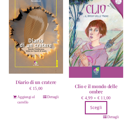
Diario di un cratere
Clio e il mondo delle
€
15,00
ombre
Fascia
-
Aggiungi al
Dettagli
€
4,99
€
11,00
carrello
di
Scegli
prezzo:
Questo
da
Dettagli
prodotto
€ 4,99
ha
a