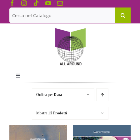
Salta
al
Cerca
contenuto
per:
Toggle
Navigation
Chi siamo
Ordina per
Data
Le Collane
Mostra
15 Prodotti
Catalogo