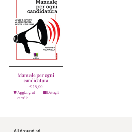
Manuale per ogni
candidatura
€
15,00
Aggiungi al
Dettagli
carrello
All Around srl