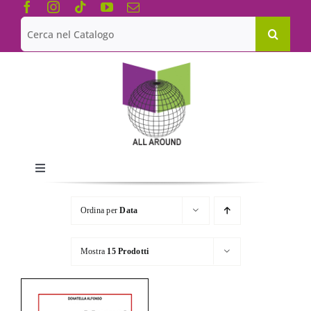
Salta
al
Cerca
contenuto
per:
Toggle
Navigation
Chi siamo
Ordina per
Data
Le Collane
Mostra
15 Prodotti
Catalogo