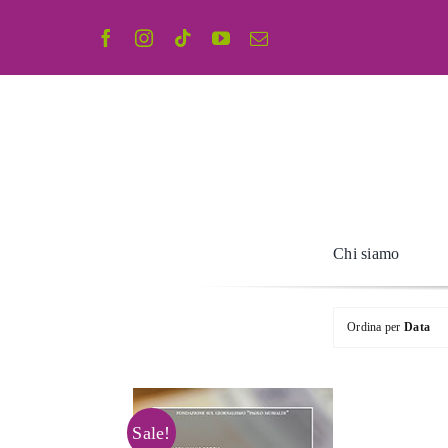
Salta
al
contenuto
Chi siamo
Ordina per
Data
Sale!