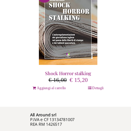
Shock Horror stalking
Il
Il
€
16,00
€
15,20
prezzo
prezzo
Aggiungi al carrello
Dettagli
originale
attuale
era:
è:
€ 16,00.
€ 15,20.
All Around srl
P.IVA e CF 13134781007
REA RM 1426517