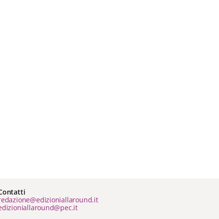
Contatti
redazione@edizioniallaround.it
edizioniallaround@pec.it