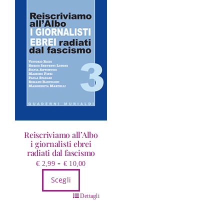
Reiscriviamo all’Albo
i giornalisti ebrei
radiati dal fascismo
Fascia
-
€
2,99
€
10,00
di
Scegli
prezzo:
Questo
da
Dettagli
prodotto
€ 2,99
ha
a