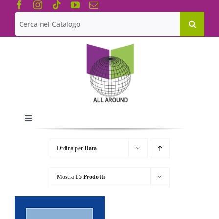
Salta
al
Cerca
contenuto
per:
Toggle
Navigation
Chi siamo
Ordina per
Data
Le Collane
Mostra
15 Prodotti
Catalogo