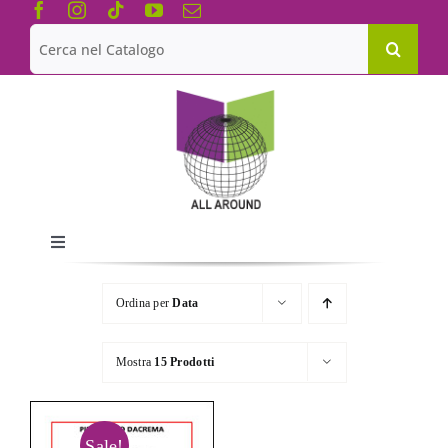
Salta
al
Cerca
contenuto
per:
Toggle
Navigation
Chi siamo
Ordina per
Data
Le Collane
Mostra
15 Prodotti
Catalogo
Sale!