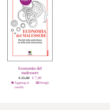
Economia del
malessere
Il
Il
€
15,00
€
7,00
prezzo
prezzo
Aggiungi al
Dettagli
carrello
originale
attuale
era:
è:
€ 15,00.
€ 7,00.