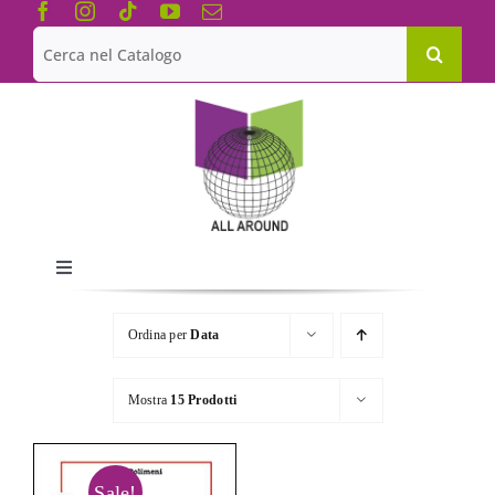
Salta
al
Cerca
contenuto
per:
Toggle
Navigation
Chi siamo
Ordina per
Data
Le Collane
Mostra
15 Prodotti
Catalogo
Sale!