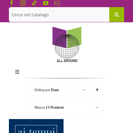
Salta
al
Cerca
contenuto
per:
Toggle
Navigation
Chi siamo
Ordina per
Data
Le Collane
Mostra
15 Prodotti
Catalogo