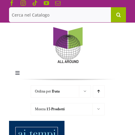
Salta
al
Cerca
contenuto
per:
Toggle
Navigation
Chi siamo
Ordina per
Data
Le Collane
Mostra
15 Prodotti
Catalogo