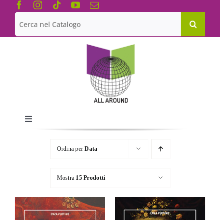
Salta
al
Cerca
contenuto
per:
Toggle
Navigation
Chi siamo
Ordina per
Data
Le Collane
Mostra
15 Prodotti
Catalogo