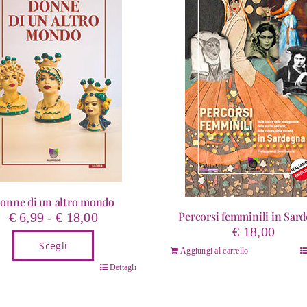
onne di un altro mondo
Fascia
Percorsi femminili in Sar
€
6,99
€
18,00
-
di
€
18,00
Scegli
prezzo:
Aggiungi al carrello
da
o
Dettagli
€ 6,99
tto
a