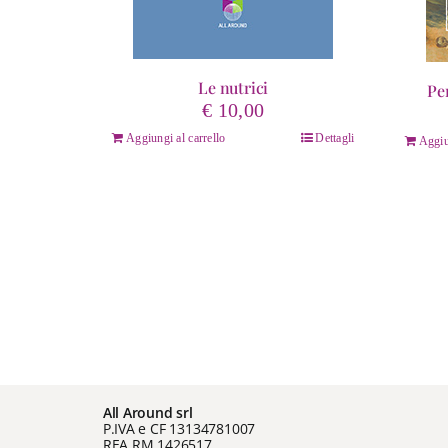
Le nutrici
Pe
€
10,00
Aggiungi al carrello
Dettagli
Aggiu
All Around srl
P.IVA e CF 13134781007
REA RM 1426517