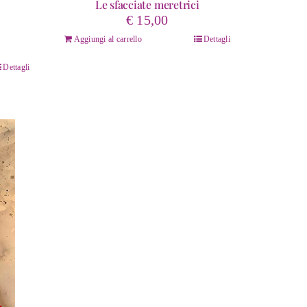
Le sfacciate meretrici
ascia
€
15,00
i
Aggiungi al carrello
Dettagli
rezzo:
a
Dettagli
 5,99
 15,00