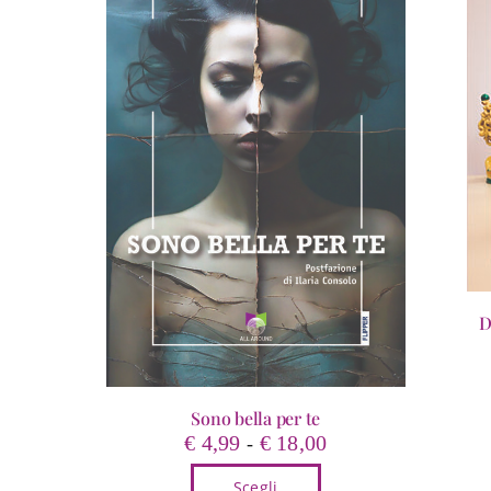
D
Sono bella per te
Quest
Fascia
€
4,99
€
18,00
-
prodo
di
ha
Scegli
prezzo: