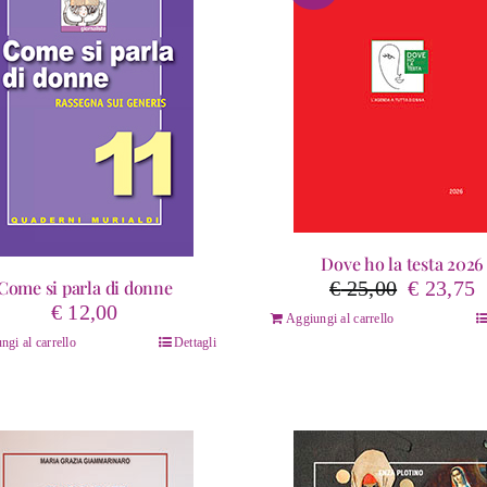
Dove ho la testa 2026
Il
Il
Come si parla di donne
€
25,00
€
23,75
prezzo
p
€
12,00
Aggiungi al carrello
originale
a
ngi al carrello
Dettagli
era:
è
€ 25,00.
€