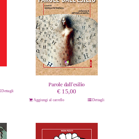
Parole dall’esilio
rezzo
€
15,00
Dettagli
ttuale
Aggiungi al carrello
Dettagli
:
 23,75.