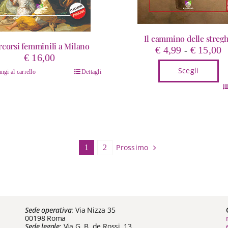
Il cammino delle streg
rcorsi femminili a Milano
F
€
4,99
€
15,00
-
€
16,00
d
Scegli
p
ngi al carrello
Dettagli
d
Questo
€
prodotto
a
ha
€
più
varianti.
Le
Prossimo
1
2
opzioni
possono
essere
scelte
nella
Sede operativa
: Via Nizza 35
pagina
00198 Roma
Sede legale
: Via G. B. de Rossi, 13
del