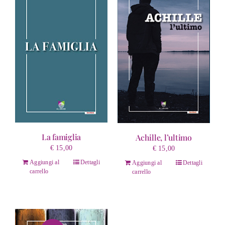
La famiglia
Achille, l’ultimo
€
15,00
€
15,00
Aggiungi al
Dettagli
Aggiungi al
Dettagli
carrello
carrello