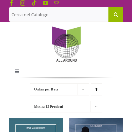
Salta
al
Cerca
contenuto
per:
Toggle
Navigation
Chi siamo
Ordina per
Data
Le Collane
Mostra
15 Prodotti
Catalogo