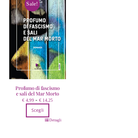
Sale!
Profumo di fascismo
e sali del Mar Morto
Fascia
-
€
4,99
€
14,25
di
Scegli
prezzo:
Questo
da
Dettagli
prodotto
€ 4,99
ha
a