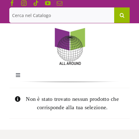
Salta
al
Cerca
contenuto
per:
Toggle
Navigation
Chi siamo
Non è stato trovato nessun prodotto che
corrisponde alla tua selezione.
Le Collane
Catalogo