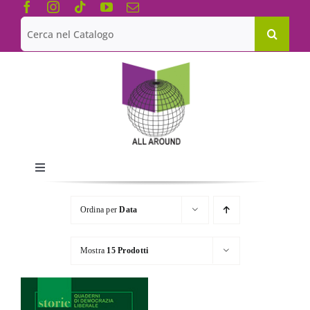
Salta
al
Cerca
contenuto
per:
Toggle
Navigation
Chi siamo
Ordina per
Data
Le Collane
Mostra
15 Prodotti
Catalogo