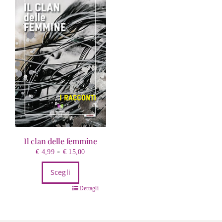
Il clan delle femmine
Fascia
-
€
4,99
€
15,00
di
Scegli
prezzo:
da
Questo
Dettagli
€ 4,99
prodotto
a
ha
€ 15,00