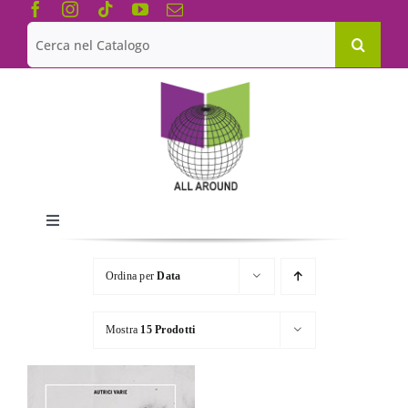
Salta
al
Cerca
contenuto
per:
Toggle
Navigation
Chi siamo
Ordina per
Data
Le Collane
Mostra
15 Prodotti
Catalogo