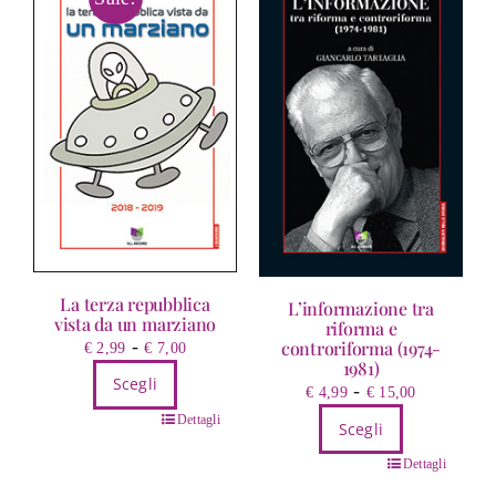
La terza repubblica
L’informazione tra
vista da un marziano
riforma e
Fascia
-
controriforma (1974-
€
2,99
€
7,00
1981)
di
Scegli
Fascia
-
€
4,99
€
15,00
prezzo:
di
Questo
da
Dettagli
Scegli
prezzo:
prodotto
€ 2,99
Questo
da
Dettagli
ha
a
prodotto
€ 4,99