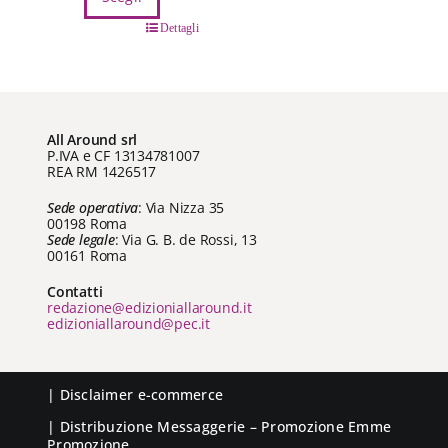
prezzo:
Questo
da
Dettagli
prodotto
€ 4,99
ha
a
più
€ 15,00
varianti.
All Around srl
Le
P.IVA e CF 13134781007
opzioni
REA RM 1426517
possono
Sede operativa
: Via Nizza 35
essere
00198 Roma
scelte
Sede legale
: Via G. B. de Rossi, 13
00161 Roma
nella
pagina
Contatti
del
redazione@edizioniallaround.it
edizioniallaround@pec.it
prodotto
|
Disclaimer e-commerce
| Distribuzione
Messaggerie
– Promozione
Emme
Promozione