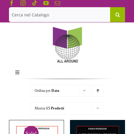
Salta
al
Cerca
contenuto
per:
Toggle
Navigation
Chi siamo
Ordina per
Data
Le Collane
Mostra
15 Prodotti
Catalogo
Sale!