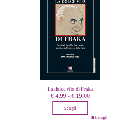
La dolce vita di Fraka
Fascia
€
4,99
€
19,00
-
di
Scegli
prezzo:
da
Questo
Dettagli
€ 4,99
prodotto
a
ha