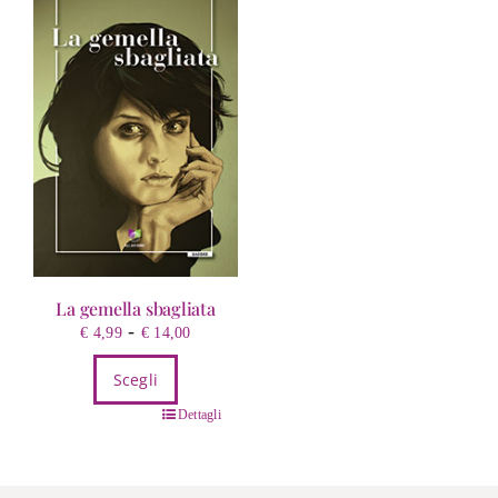
La gemella sbagliata
Fascia
-
€
4,99
€
14,00
di
Scegli
prezzo:
da
Questo
Dettagli
€ 4,99
prodotto
a
ha
€ 14,00
più