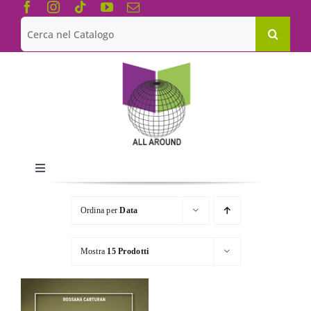
Salta
al
Cerca
contenuto
per:
Toggle
Navigation
Chi siamo
Ordina per
Data
Le Collane
Mostra
15 Prodotti
Catalogo