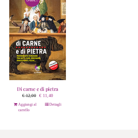
Di carne e di pietra
Il
Il
€
12,00
€
11,40
prezzo
prezzo
Aggiungi al
Dettagli
originale
attuale
carrello
era:
è:
€ 12,00.
€ 11,40.