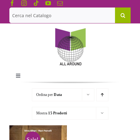
Salta
al
Cerca
contenuto
per:
Toggle
Navigation
Chi siamo
Ordina per
Data
Le Collane
Mostra
15 Prodotti
Catalogo
Sale!