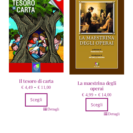
Il tesoro di carta
La maestrina degli
Fascia
-
€
4,49
€
11,00
operai
di
Fascia
-
€
4,99
€
14,00
Scegli
prezzo:
di
Scegli
da
prezzo:
Questo
Dettagli
€ 4,49
Questo
da
Dettagli
prodotto
a
prodotto
€ 4,99
ha
€ 11,00
ha
a
più