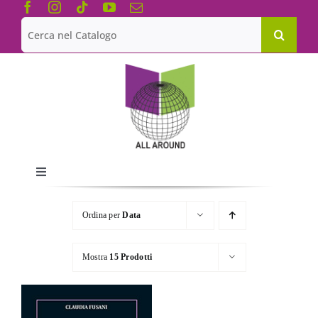
Salta
al
Cerca
contenuto
per:
Toggle
Navigation
Chi siamo
Ordina per
Data
Le Collane
Mostra
15 Prodotti
Catalogo