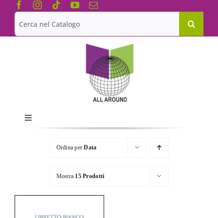
Salta
al
Cerca
contenuto
per:
Toggle
Navigation
Chi siamo
Ordina per
Data
Le Collane
Mostra
15 Prodotti
Catalogo