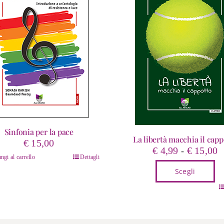
Sinfonia per la pace
La libertà macchia il capp
€
15,00
F
€
4,99
€
15,00
-
ngi al carrello
Dettagli
d
Scegli
p
d
Questo
€
prodotto
a
ha
€
più