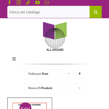
Salta
al
Cerca
contenuto
per:
Toggle
Navigation
Chi siamo
Ordina per
Data
Le Collane
Mostra
15 Prodotti
Catalogo
Sale!