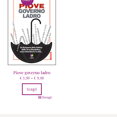
Piove governo ladro
Fascia
-
€
3,99
€
9,00
di
Scegli
prezzo:
da
Questo
Dettagli
€ 3,99
prodotto
a
ha
€ 9,00
più