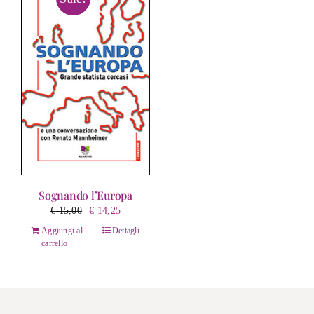
Sognando l’Europa
Il
Il
€
15,00
€
14,25
prezzo
prezzo
Aggiungi al
Dettagli
originale
attuale
carrello
era:
è:
€ 15,00.
€ 14,25.