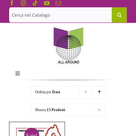
Salta
al
Cerca
contenuto
per:
Toggle
Navigation
Chi siamo
Ordina per
Data
Le Collane
Mostra
15 Prodotti
Catalogo
Sale!