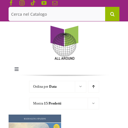
Salta
al
Cerca
contenuto
per:
Toggle
Navigation
Chi siamo
Ordina per
Data
Le Collane
Mostra
15 Prodotti
Catalogo