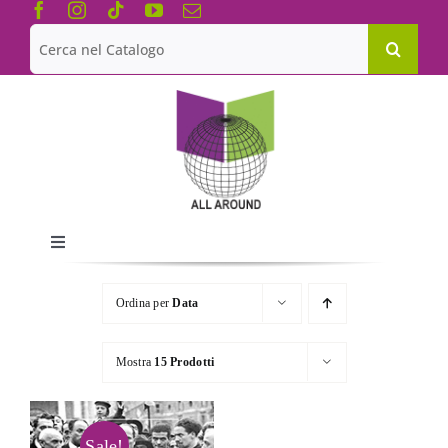
Salta
al
Cerca
contenuto
per:
Toggle
Navigation
Chi siamo
Ordina per
Data
Le Collane
Mostra
15 Prodotti
Catalogo
Sale!