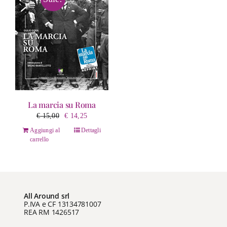
La marcia su Roma
Il
Il
€
15,00
€
14,25
prezzo
prezzo
Aggiungi al
Dettagli
originale
attuale
carrello
era:
è:
€ 15,00.
€ 14,25.
All Around srl
P.IVA e CF 13134781007
REA RM 1426517