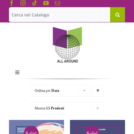
Salta
al
Cerca
contenuto
per:
Toggle
Navigation
Chi siamo
Ordina per
Data
Le Collane
Mostra
15 Prodotti
Catalogo
Sale!
Sale!