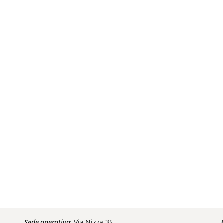
Sede operativa
: Via Nizza 35