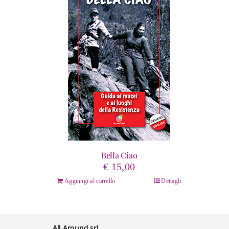
Bella Ciao
€
15,00
Aggiungi al carrello
Dettagli
All Around srl