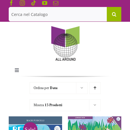
Salta
al
Cerca
contenuto
per:
Toggle
Navigation
Chi siamo
Ordina per
Data
Le Collane
Mostra
15 Prodotti
Catalogo
Sale!