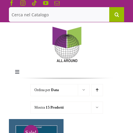
Salta
al
Cerca
contenuto
per:
Toggle
Navigation
Chi siamo
Ordina per
Data
Le Collane
Mostra
15 Prodotti
Catalogo
Sale!